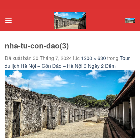
Chuyển
đến
nội
dung
nha-tu-con-dao(3)
Đã xuất bản
30 Tháng 7, 2024
lúc
1200 × 630
trong
Tour
du lịch Hà Nội – Côn Đảo – Hà Nội 3 Ngày 2 Đêm