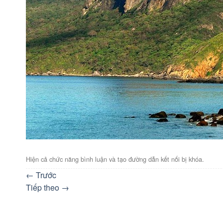
Hiện cả chức năng bình luận và tạo đường dẫn kết nối bị khóa.
←
Trước
Tiếp theo
→