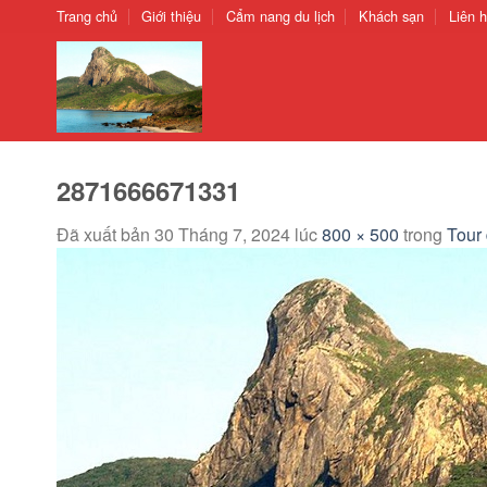
Chuyển
Trang chủ
Giới thiệu
Cẩm nang du lịch
Khách sạn
Liên 
đến
nội
dung
2871666671331
Đã xuất bản
30 Tháng 7, 2024
lúc
800 × 500
trong
Tour