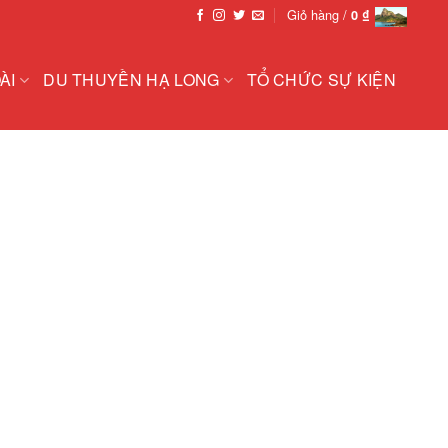
Giỏ hàng /
0
₫
ÀI
DU THUYỀN HẠ LONG
TỔ CHỨC SỰ KIỆN