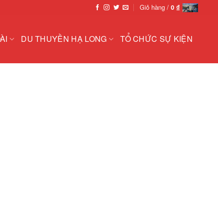
Giỏ hàng /
0
₫
ÀI
DU THUYỀN HẠ LONG
TỔ CHỨC SỰ KIỆN