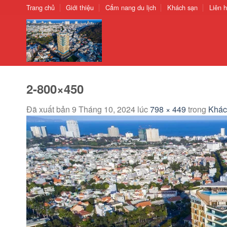
Chuyển
Trang chủ
Giới thiệu
Cẩm nang du lịch
Khách sạn
Liên 
đến
nội
dung
2-800×450
Đã xuất bản
9 Tháng 10, 2024
lúc
798 × 449
trong
Khác