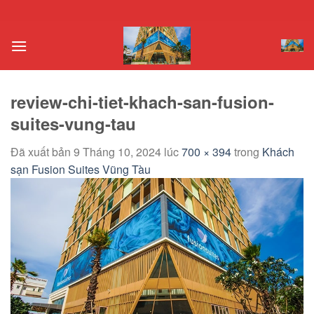
Chuyển
đến
nội
dung
review-chi-tiet-khach-san-fusion-
suites-vung-tau
Đã xuất bản
9 Tháng 10, 2024
lúc
700 × 394
trong
Khách
sạn Fusion Suites Vũng Tàu