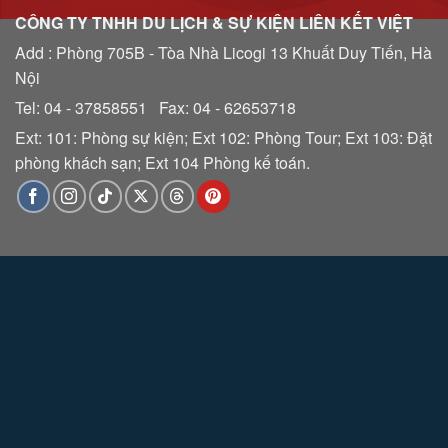
CÔNG TY TNHH DU LỊCH & SỰ KIỆN LIÊN KẾT VIỆT
Add : Phòng 705B - Tòa Nhà Licogi 13 Khuất Duy Tiến, Hà
Nội
Tel: 04 - 37858551 Fax: 04 - 62653718
Ext: 101: Phòng sự kiện; Ext 102: Phòng Tour; Ext 103: Đặt
phòng khách sạn; Ext 104 Phòng kế toán.