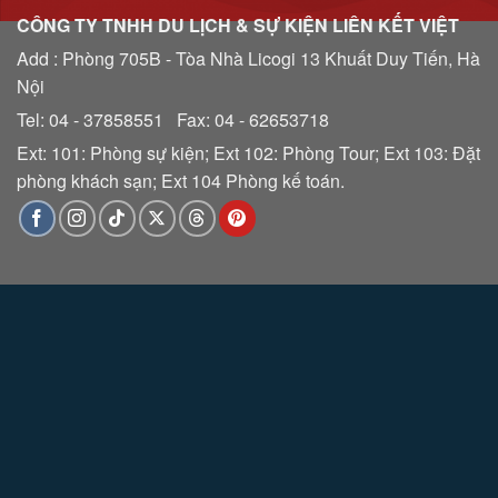
CÔNG TY TNHH DU LỊCH & SỰ KIỆN LIÊN KẾT VIỆT
Add : Phòng 705B - Tòa Nhà Licogi 13 Khuất Duy Tiến, Hà
Nội
Tel: 04 - 37858551 Fax: 04 - 62653718
Ext: 101: Phòng sự kiện; Ext 102: Phòng Tour; Ext 103: Đặt
phòng khách sạn; Ext 104 Phòng kế toán.