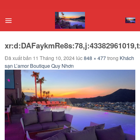
Chuyển
đến
nội
dung
xr:d:DAFaykmRe8s:78,j:43382961019,t
Đã xuất bản
11 Tháng 10, 2024
lúc
848 × 477
trong
Khách
sạn L’amor Boutique Quy Nhơn