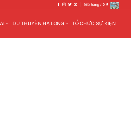
Giỏ hàng /
0
₫
ÀI
DU THUYỀN HẠ LONG
TỔ CHỨC SỰ KIỆN