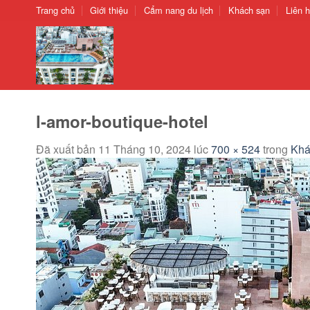
Chuyển
Trang chủ
Giới thiệu
Cẩm nang du lịch
Khách sạn
Liên 
đến
nội
dung
l-amor-boutique-hotel
Đã xuất bản
11 Tháng 10, 2024
lúc
700 × 524
trong
Khá