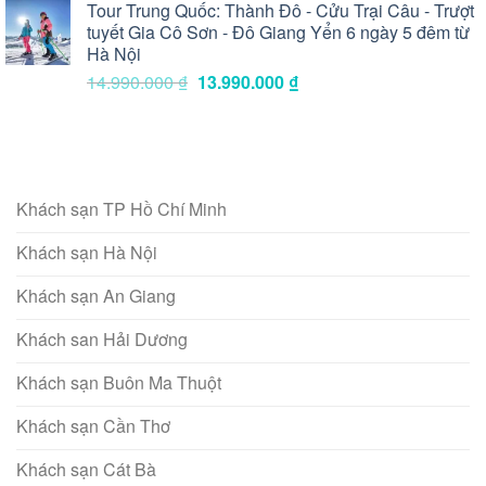
Tour Trung Quốc: Thành Đô - Cửu Trại Câu - Trượt
tuyết Gia Cô Sơn - Đô Giang Yển 6 ngày 5 đêm từ
Hà Nội
Giá
Giá
14.990.000
₫
13.990.000
₫
gốc
hiện
là:
tại
14.990.000 ₫.
là:
13.990.000 ₫.
Khách sạn TP Hồ Chí Minh
Khách sạn Hà Nội
Khách sạn An Giang
Khách san Hải Dương
Khách sạn Buôn Ma Thuột
Khách sạn Cần Thơ
Khách sạn Cát Bà