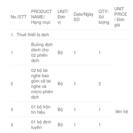
UNIT
PRODUCT
UNIT/
QTY/
Date/Ngày
PRICE
No./STT
NAME/
Đơn
Số
SD
/ Đơn
Hạng mục
vị
lượng
giá
1. Thuê thiết bị dịch
Buồng dịch
dành cho
1
Bộ
1
1
02 phiên
dịch:
02 bộ tai
nghe bao
gồm cả tai
2
Bộ
1
2
nghe và
micro phiên
dịch
01 bộ trộn
3
Bộ
1
1
liên hệ
tín hiệu
01 bộ định
4
Bộ
1
1
tuyến