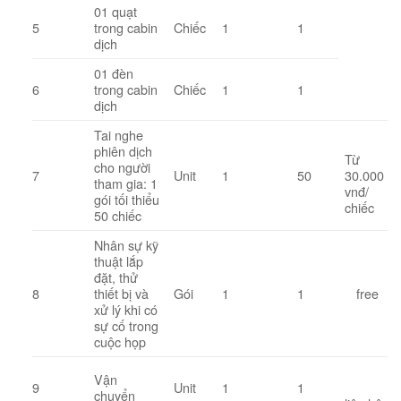
01 quạt
5
trong cabin
Chiếc
1
1
dịch
01 đèn
6
trong cabin
Chiếc
1
1
dịch
Tai nghe
phiên dịch
Từ
cho người
7
Unit
1
50
30.000
tham gia: 1
vnđ/
gói tối thiểu
chiếc
50 chiếc
Nhân sự kỹ
thuật lắp
đặt, thử
8
thiết bị và
Gói
1
1
free
xử lý khi có
sự cố trong
cuộc họp
Vận
9
Unit
1
1
chuyển