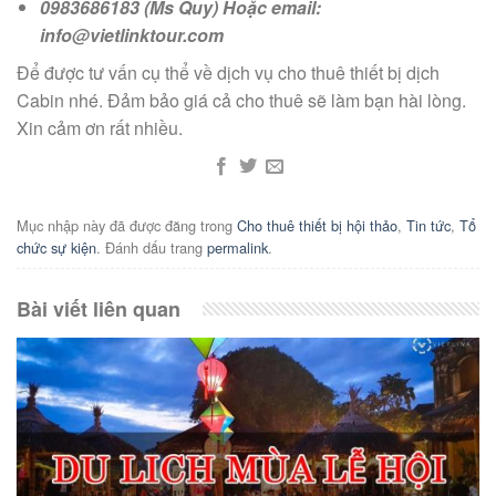
0983686183 (Ms Quy) Hoặc email:
info@vietlinktour.com
Để được tư vấn cụ thể về dịch vụ cho thuê thiết bị dịch
Cabin nhé. Đảm bảo giá cả cho thuê sẽ làm bạn hài lòng.
Xin cảm ơn rất nhiều.
Mục nhập này đã được đăng trong
Cho thuê thiết bị hội thảo
,
Tin tức
,
Tổ
chức sự kiện
. Đánh dấu trang
permalink
.
Bài viết liên quan