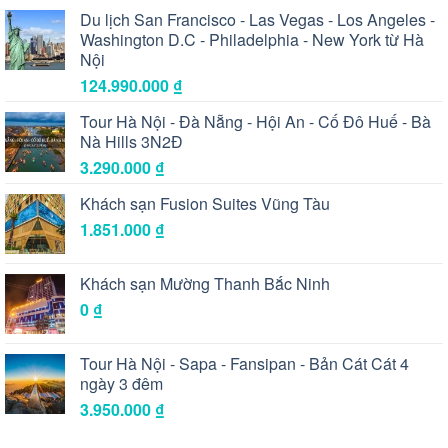
Du lịch San Francisco - Las Vegas - Los Angeles -
Washington D.C - Philadelphia - New York từ Hà
Nội
124.990.000
₫
Tour Hà Nội - Đà Nẵng - Hội An - Cố Đô Huế - Bà
Nà Hills 3N2Đ
3.290.000
₫
Khách sạn Fusion Suites Vũng Tàu
1.851.000
₫
Khách sạn Mường Thanh Bắc Ninh
0
₫
Tour Hà Nội - Sapa - Fansipan - Bản Cát Cát 4
ngày 3 đêm
3.950.000
₫