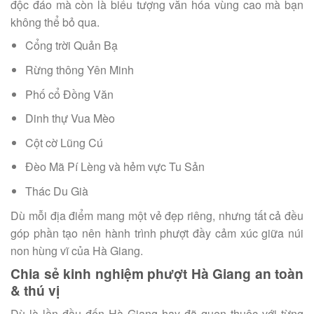
độc đáo mà còn là biểu tượng văn hóa vùng cao mà bạn
không thể bỏ qua.
Cổng trời Quản Bạ
Rừng thông Yên Minh
Phố cổ Đồng Văn
Dinh thự Vua Mèo
Cột cờ Lũng Cú
Đèo Mã Pí Lèng và hẻm vực Tu Sản
Thác Du Già
Dù mỗi địa điểm mang một vẻ đẹp riêng, nhưng tất cả đều
góp phần tạo nên hành trình phượt đầy cảm xúc giữa núi
non hùng vĩ của Hà Giang.
Chia sẻ kinh nghiệm phượt Hà Giang an toàn
& thú vị
Dù là lần đầu đến Hà Giang hay đã quen thuộc với từng