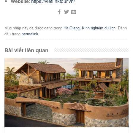
Website
:
https://vietlinktour.vn/
Mục nhập này đã được đăng trong
Hà Giang
,
Kinh nghiệm du lịch
. Đánh
dấu trang
permalink
.
Bài viết liên quan