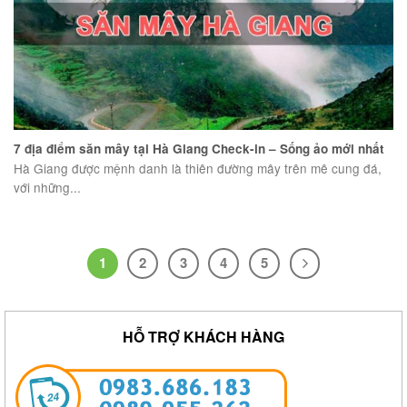
7 địa điểm săn mây tại Hà Giang Check-in – Sống ảo mới nhất
Hà Giang được mệnh danh là thiên đường mây trên mê cung đá,
với những...
1
2
3
4
5
HỖ TRỢ KHÁCH HÀNG