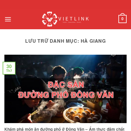
Chuyển
đến
nội
0
dung
LƯU TRỮ DANH MỤC:
HÀ GIANG
30
Th7
Khám phá món ăn đường phố ở Đồng Văn – Ẩm thực đậm chất