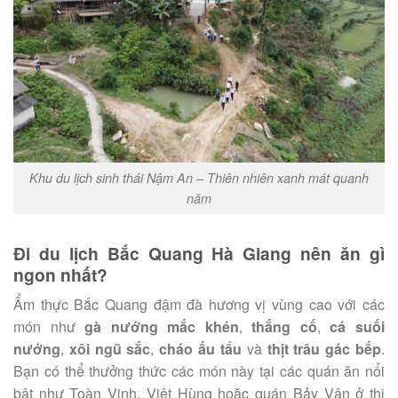
Khu du lịch sinh thái Nậm An – Thiên nhiên xanh mát quanh
năm
Đi du lịch Bắc Quang Hà Giang nên ăn gì
ngon nhất?
Ẩm thực Bắc Quang đậm đà hương vị vùng cao với các
món như
gà nướng mắc khén
,
thắng cố
,
cá suối
nướng
,
xôi ngũ sắc
,
cháo ấu tẩu
và
thịt trâu gác bếp
.
Bạn có thể thưởng thức các món này tại các quán ăn nổi
bật như Toàn Vinh, Việt Hùng hoặc quán Bảy Vân ở thị