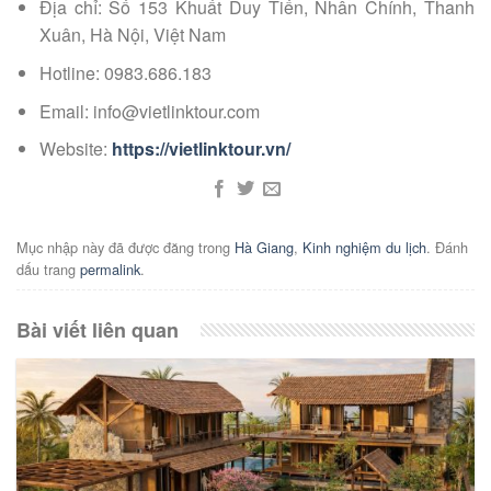
Địa chỉ: Số 153 Khuất Duy Tiến, Nhân Chính, Thanh
Xuân, Hà Nội, Việt Nam
Hotline: 0983.686.183
Email: info@vietlinktour.com
Website:
https://vietlinktour.vn/
Mục nhập này đã được đăng trong
Hà Giang
,
Kinh nghiệm du lịch
. Đánh
dấu trang
permalink
.
Bài viết liên quan