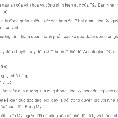
i dấu ấn của văn hoá và công trình kiến trúc của Tây Ban Nha
 nhộn.
à vị trí đóng quân chiến lược của hạm đội 7 hải quan Hoa Kỳ, q
 trên vịnh.
 chương trình tham quan thành phố hoặc xe đưa đoàn đến biên 
n bay đáp chuyến bay đêm khởi hành đi thủ đô Washington DC (b
bữa)
g tại nhà hàng.
n D.C:
làm việc của đương kim tổng thống Hoa Kỳ, nơi đón tiếp các ngu
́ kiến trúc độc đáo. Nơi đây là đối trọng quyền lực với Nhà Tr
n lập” của Liên Bang Mỹ.
ất nước Mỹ, người đã có công xóa bỏ chế độ nô lệ và thống nh