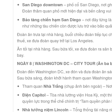
San Diego downtown
– phố cổ San Diego, nơi gh
Đoàn thăm quan phố mới hiện đại và bến cảng vui
Bảo tàng chiến hạm San Diego
– nơi đây từng l
như những tàu chiến còn được lưu trữ vào bảo quản
Đoàn ăn trưa tại nhà hàng, buổi chiều đoàn tiếp tục
thuế, xe đưa đoàn quay trở lại Los Angeles.
Ăn tối tại nhà hàng. Sau bữa tối, xe đưa đoàn ra sâ
bay.
NGÀY 8 | WASHINGTON DC – CITY TOUR (Ăn ba 
Đoàn đến Washington DC, xe đón và đưa đoàn ăn sán
Sau bữa sáng, đoàn khởi hành tham quan Washingto
Tham quan
Nhà Trắng
(chụp ảnh bên ngoài) – Nơi 
Điện Capitol
– Tòa nhà lưỡng viện Hoa Kỳ, một thiết kê
quyền lực trong thể chế chính trị “Tam quyền phâ
Nhà tưởng niệm Lincoln
– Tổng thống tài năng nh