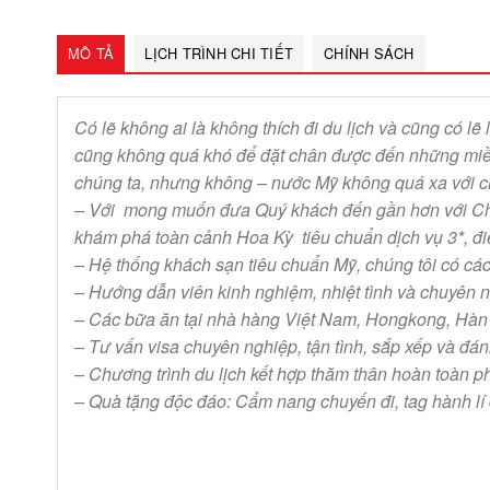
MÔ TẢ
LỊCH TRÌNH CHI TIẾT
CHÍNH SÁCH
Có lẽ không ai là không thích đi du lịch và cũng có l
cũng không quá khó để đặt chân được đến những miền 
chúng ta, nhưng không – nước Mỹ không quá xa với ch
– Với mong muốn đưa Quý khách đến gần hơn với Châu M
khám phá toàn cảnh Hoa Kỳ tiêu chuẩn dịch vụ 3*, 
– Hệ thống khách sạn tiêu chuẩn Mỹ, chúng tôi có các 
– Hướng dẫn viên kinh nghiệm, nhiệt tình và chuyên n
– Các bữa ăn tại nhà hàng Việt Nam, Hongkong, Hàn 
– Tư vấn visa chuyên nghiệp, tận tình, sắp xếp và đán
– Chương trình du lịch kết hợp thăm thân hoàn toàn p
– Quà tặng độc đáo: Cẩm nang chuyến đi, tag hành lí