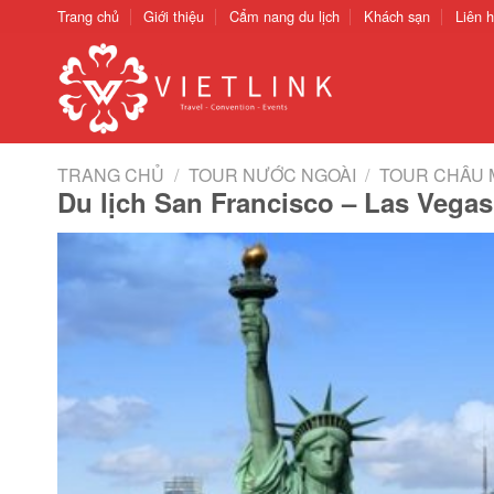
Chuyển
Trang chủ
Giới thiệu
Cẩm nang du lịch
Khách sạn
Liên 
đến
nội
dung
TRANG CHỦ
/
TOUR NƯỚC NGOÀI
/
TOUR CHÂU 
Du lịch San Francisco – Las Vegas