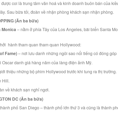
 được coi là trung tâm văn hoá và kinh doanh buôn bán của kiều
đây. Sau bữa tối, đoàn về nhận phòng khách sạn nhận phòng.
PPING (Ăn ba bữa)
a Monica
– nằm ở phía Tây của Los Angeles, bãi biển Santa Mon
 khởi hành tham quan tham quan Hollywood:
 of Fame)
– nơi lưu danh những ngôi sao nổi tiếng có đóng góp lớ
ải Oscar danh giá hàng năm của làng điện ảnh Mỹ.
ới thiệu những bộ phim Hollywood trước khi tung ra thị trường.
Hill.
àn về khách sạn nghỉ ngơi.
GTON DC (Ăn ba bữa)
ành phố San Diego – thành phố lớn thứ 3 và cũng là thành phố d