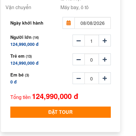
Vận chuyển
Máy bay, ô tô
Ngày khởi hành
Người lớn
(14)
124,990,000 đ
Trẻ em
(13)
124,990,000 đ
Em bé
(3)
0 đ
124,990,000 đ
Tổng tiền
ĐẶT TOUR