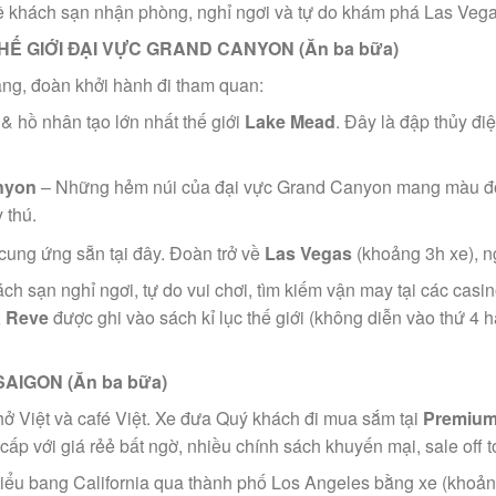
về khách sạn nhận phòng, nghỉ ngơi và tự do khám phá Las Vega
THẾ GIỚI ĐẠI VỰC GRAND CANYON (Ăn ba bữa)
ng, đoàn khởi hành đi tham quan:
& hồ nhân tạo lớn nhất thế giới
Lake Mead
. Đây là đập thủy đ
nyon
– Những hẻm núi của đại vực Grand Canyon mang màu đỏ
 thú.
 cung ứng sẵn tại đây. Đoàn trở về
Las Vegas
(khoảng 3h xe), ng
ch sạn nghỉ ngơi, tự do vui chơi, tìm kiếm vận may tại các cas
a Reve
được ghi vào sách kỉ lục thế giới (không diễn vào thứ 4 
SAIGON (Ăn ba bữa)
ở Việt và café Việt. Xe đưa Quý khách đi mua sắm tại
Premium
p với giá rẻẻ bất ngờ, nhiều chính sách khuyến mại, sale off t
tiểu bang California qua thành phố Los Angeles bằng xe (khoản