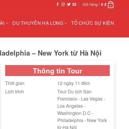
Giỏ hàng /
0
₫
0
ÀI
DU THUYỀN HẠ LONG
TỔ CHỨC SỰ KIỆN
ladelphia – New York từ Hà Nội
Thông tin Tour
Thời gian
12 ngày 11 đêm
Lịch trình
Tour Du lịch San
Francisco - Las Vegas -
Los Angeles -
Washington D.C -
Philadelphia - New York
từ Hà Nội