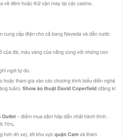
s về đêm hoặc thử vận may tại các casino.
iện cung cấp điện cho cả bang Neveda và dẫn nước
 của đá, màu vàng của nắng cùng với những con
hỉ ngơi tự do.
ino hoặc tham gia vào các chương trình biểu diễn nghệ
hàng tuần).
Show ảo thuật David Coperfield
(đăng kí
 Outlet
– điểm mua sắm hấp dẫn nhất hành trình.
ới 70%.
g hơn 4h xe), tới khu vực
quận Cam
và tham