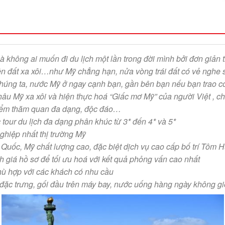
ẽ là không ai muốn đi du lịch một lần trong đời mình bởi đơn g
đất xa xôi…như Mỹ chẳng hạn, nửa vòng trái đất có vẻ nghe sẽ 
úng ta, nước Mỹ ở ngay cạnh bạn, gần bên bạn nếu bạn trao cơ
ỹ xa xôi và hiện thực hoá “Giấc mơ Mỹ” của người Việt , chúng 
điểm thăm quan đa dạng, độc đáo…
tour du lịch đa dạng phân khúc từ 3* đến 4* và 5*
ghiệp nhất thị trường Mỹ
Quốc, Mỹ chất lượng cao, đặc biệt dịch vụ cao cấp bố trí Tôm 
h giá hồ sơ để tối ưu hoá với kết quả phỏng vấn cao nhất
hù hợp với các khách có nhu cầu
 đặc trưng, gối đầu trên máy bay, nước uống hàng ngày không gi