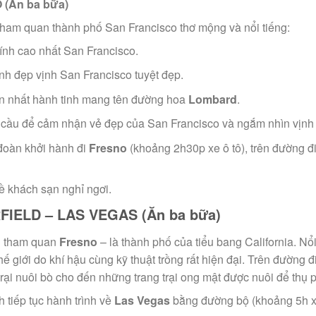
 (Ăn ba bữa)
tham quan thành phố San Francisco thơ mộng và nổi tiếng:
hính cao nhất San Francisco.
h đẹp vịnh San Francisco tuyệt đẹp.
n nhất hành tinh mang tên đường hoa
Lombard
.
 cầu để cảm nhận vẻ đẹp của San Francisco và ngắm nhìn vịnh
đoàn khởi hành đi
Fresno
(khoảng 2h30p xe ô tô), trên đường 
về khách sạn nghỉ ngơi.
FIELD – LAS VEGAS (Ăn ba bữa)
đi tham quan
Fresno
– là thành phố của tiểu bang California. Nổi
 thế giới do khí hậu cùng kỹ thuật trồng rất hiện đại. Trên đườn
trại nuôi bò cho đến những trang trại ong mật được nuôi để thụ 
h tiếp tục hành trình về
Las Vegas
bằng đường bộ (khoảng 5h x