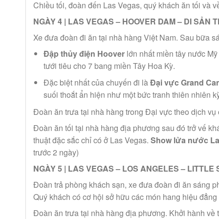
Chiều tối, đoàn đến Las Vegas, quý khách ăn tối và 
NGÀY 4 | LAS VEGAS – HOOVER DAM – DI SẢN 
Xe đưa đoàn đi ăn tại nhà hàng Việt Nam. Sau bữa sá
Đập thủy điện Hoover
lớn nhất miền tây nước Mỹ 
tưới tiêu cho 7 bang miền Tây Hoa Kỳ.
Đặc biệt nhất của chuyến đi là
Đại vực Grand Ca
suối thoắt ẩn hiện như một bức tranh thiên nhiên kỳ
Đoàn ăn trưa tại nhà hàng trong Đại vực theo dịch vụ
Đoàn ăn tối tại nhà hàng địa phương sau đó trở vế khá
thuật đặc sắc chỉ có ở Las Vegas.
Show lửa nước L
trước 2 ngày)
NGÀY 5 | LAS VEGAS – LOS ANGELES – LITTLE 
Đoàn trả phòng khách sạn, xe đưa đoàn đi ăn sáng ph
Quý khách có cơ hội sở hữu các món hang hiệu đẳng cấ
Đoàn ăn trưa tại nhà hàng địa phương. Khởi hành về 