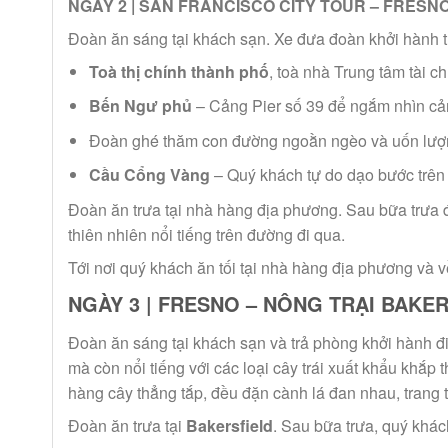
NGÀY 2 | SAN FRANCISCO CITY TOUR – FRESNO
Đoàn ăn sáng tại khách sạn. Xe đưa đoàn khởi hành 
Toà thị chính thành phố
, toà nhà Trung tâm tài c
Bến Ngư phủ
– Cảng Pier số 39 để ngắm nhìn cản
Đoàn ghé thăm con đường ngoằn ngèo và uốn lượ
Cầu Cổng Vàng
– Quý khách tự do dạo bước trên
Đoàn ăn trưa tại nhà hàng địa phương. Sau bữa trưa 
thiên nhiên nổi tiếng trên đường đi qua.
Tới nơi quý khách ăn tối tại nhà hàng địa phương và 
NGÀY 3 | FRESNO – NÔNG TRẠI BAKER
Đoàn ăn sáng tại khách sạn và trả phòng khởi hành 
mà còn nổi tiếng với các loại cây trái xuất khẩu khắp
hàng cây thẳng tắp, đều đặn cành lá đan nhau, trang 
Đoàn ăn trưa tại
Bakersfield
. Sau bữa trưa, quý khác