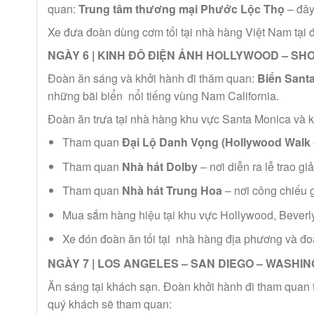
quan:
Trung tâm thương mại Phước Lộc Thọ
– đây
Xe đưa đoàn dùng cơm tối tại nhà hàng Việt Nam tại 
NGÀY 6 | KINH ĐÔ ĐIỆN ẢNH HOLLYWOOD – SHO
Đoàn ăn sáng và khởi hành đi thăm quan:
Biển Sant
những bãi biển nổi tiếng vùng Nam California.
Đoàn ăn trưa tại nhà hàng khu vực Santa Monica và
Tham quan
Đại Lộ Danh Vọng (Hollywood Walk
Tham quan
Nhà hát Dolby
– nơi diễn ra lễ trao gi
Tham quan
Nhà hát Trung Hoa
– nơi công chiếu gi
Mua sắm hàng hiệu tại khu vực Hollywood, Beverly 
Xe đón đoàn ăn tối tại nhà hàng địa phương và đo
NGÀY 7 | LOS ANGELES – SAN DIEGO – WASHIN
Ăn sáng tại khách sạn. Đoàn khởi hành đi tham quan th
quý khách sẽ tham quan: