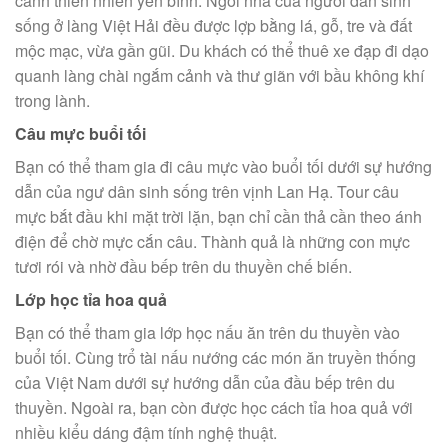
cảnh thiên nhiên yên bình. Ngôi nhà của người dân sinh
sống ở làng Việt Hải đều được lợp bằng lá, gỗ, tre và đất
mộc mạc, vừa gần gũi. Du khách có thể thuê xe đạp đi dạo
quanh làng chài ngắm cảnh và thư giãn với bầu không khí
trong lành.
Câu mực buổi tối
Bạn có thể tham gia đi câu mực vào buổi tối dưới sự hướng
dẫn của ngư dân sinh sống trên vịnh Lan Hạ. Tour câu
mực bắt đầu khi mặt trời lặn, bạn chỉ cần thả cần theo ánh
điện để chờ mực cắn câu. Thành quả là những con mực
tươi rói và nhờ đầu bếp trên du thuyền chế biến.
Lớp học tỉa hoa quả
Bạn có thể tham gia lớp học nấu ăn trên du thuyền vào
buổi tối. Cùng trổ tài nấu nướng các món ăn truyền thống
của Việt Nam dưới sự hướng dẫn của đầu bếp trên du
thuyền. Ngoài ra, bạn còn được học cách tỉa hoa quả với
nhiều kiểu dáng đậm tính nghệ thuật.