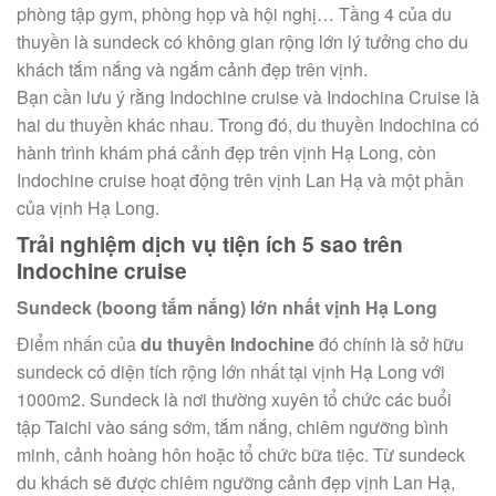
phòng tập gym, phòng họp và hội nghị… Tầng 4 của du
thuyền là sundeck có không gian rộng lớn lý tưởng cho du
khách tắm nắng và ngắm cảnh đẹp trên vịnh.
Bạn cần lưu ý rằng Indochine cruise và Indochina Cruise là
hai du thuyền khác nhau. Trong đó, du thuyền Indochina có
hành trình khám phá cảnh đẹp trên vịnh Hạ Long, còn
Indochine cruise hoạt động trên vịnh Lan Hạ và một phần
của vịnh Hạ Long.
Trải nghiệm dịch vụ tiện ích 5 sao trên
Indochine cruise
Sundeck (boong tắm nắng) lớn nhất vịnh Hạ Long
Điểm nhấn của
du thuyền Indochine
đó chính là sở hữu
sundeck có diện tích rộng lớn nhất tại vịnh Hạ Long với
1000m2. Sundeck là nơi thường xuyên tổ chức các buổi
tập Taichi vào sáng sớm, tắm nắng, chiêm ngưỡng bình
minh, cảnh hoàng hôn hoặc tổ chức bữa tiệc. Từ sundeck
du khách sẽ được chiêm ngưỡng cảnh đẹp vịnh Lan Hạ,