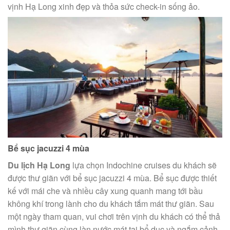
vịnh Hạ Long xinh đẹp và thỏa sức check-in sống ảo.
Bể sục jacuzzi 4 mùa
Du lịch Hạ Long
lựa chọn Indochine cruises du khách sẽ
được thư giãn với bể sục jacuzzi 4 mùa. Bể sục được thiết
kế với mái che và nhiều cây xung quanh mang tới bầu
không khí trong lành cho du khách tắm mát thư giãn. Sau
một ngày tham quan, vui chơi trên vịnh du khách có thể thả
mình thư giãn cùng làn nước mát tại bể dục và ngắm cảnh