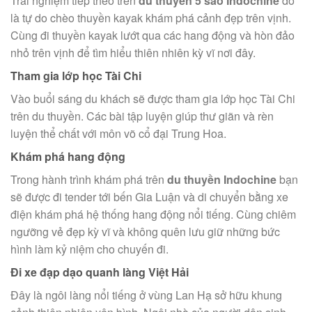
Trải nghiệm tiếp theo trên
du thuyền 5 sao Indochine
đó
là tự do chèo thuyền kayak khám phá cảnh đẹp trên vịnh.
Cùng đi thuyền kayak lướt qua các hang động và hòn đảo
nhỏ trên vịnh để tìm hiểu thiên nhiên kỳ vĩ nơi đây.
Tham gia lớp học Tài Chi
Vào buổi sáng du khách sẽ được tham gia lớp học Tài Chi
trên du thuyền. Các bài tập luyện giúp thư giãn và rèn
luyện thể chất với môn võ cổ đại Trung Hoa.
Khám phá hang động
Trong hành trình khám phá trên
du thuyền Indochine
bạn
sẽ được đi tender tới bến Gia Luận và di chuyển bằng xe
điện khám phá hệ thống hang động nổi tiếng. Cùng chiêm
ngưỡng vẻ đẹp kỳ vĩ và không quên lưu giữ những bức
hình làm kỷ niệm cho chuyến đi.
Đi xe đạp dạo quanh làng Việt Hải
Đây là ngôi làng nổi tiếng ở vùng Lan Hạ sở hữu khung