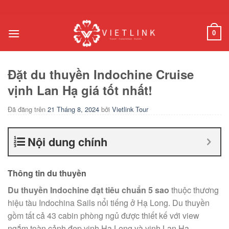
Chuyển
đến
nội
0
dung
Đặt du thuyền Indochine Cruise
vịnh Lan Hạ giá tốt nhất!
Đã đăng trên
21 Tháng 8, 2024
bởi
Vietlink Tour
Nội dung chính
Thông tin du thuyền
Du thuyền Indochine
đạt tiêu chuẩn 5 sao
thuộc thương
hiệu tàu Indochina Sails nổi tiếng ở Hạ Long. Du thuyền
gồm tất cả 43 cabin phòng ngủ được thiết kế với view
ngắm toàn cảnh đẹp vịnh Hạ Long và vịnh Lan Hạ.