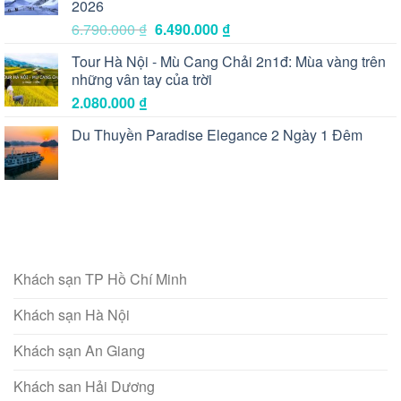
2026
Giá
Giá
6.790.000
₫
6.490.000
₫
gốc
hiện
Tour Hà Nội - Mù Cang Chải 2n1đ: Mùa vàng trên
là:
tại
những vân tay của trời
6.790.000 ₫.
là:
2.080.000
₫
6.490.000 ₫.
Du Thuyền Paradise Elegance 2 Ngày 1 Đêm
Khách sạn TP Hồ Chí Minh
Khách sạn Hà Nội
Khách sạn An Giang
Khách san Hải Dương