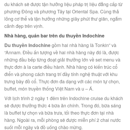
du khách sẽ được tận hưởng liệu pháp trị liệu đẳng cấp từ
phương Đông và phương Tây tại Oriental Spa. Cùng thả
lỏng cơ thể và tận hưởng những giây phút thư giãn, ngắm
cảnh đẹp trên vịnh.
Nhà hàng, quán bar trên du thuyền Indochine
Du thuyền Indochine
gồm hai nhà hàng là Tonkin” và
“Annam. Điều ấn tượng về hai nhà hàng này đó là, được
những đầu bếp từng đoạt giải thưởng lớn về set menu và
thực đơn à la carte điều hành. Nhà hàng có kiến trúc cổ
điển và phong cách trang trí đầy tính nghệ thuật với khu
trưng bày đồ cổ. Thực đơn đa dạng với các món tự chọn,
buffet, món truyền thống Việt Nam và u – Á.
Với lịch trình 2 ngày 1 đêm trên Indochine cruise du khách
sẽ được thưởng thức 4 bữa ăn chính. Trong đó, bữa sáng
là buffet tự chọn và bữa trưa, tối theo thực đơn tại nhà
hàng. Ngoài ra, mỗi phòng sẽ được miễn phí 2 chai nước
suối mỗi ngày và đồ uống chào mừng.