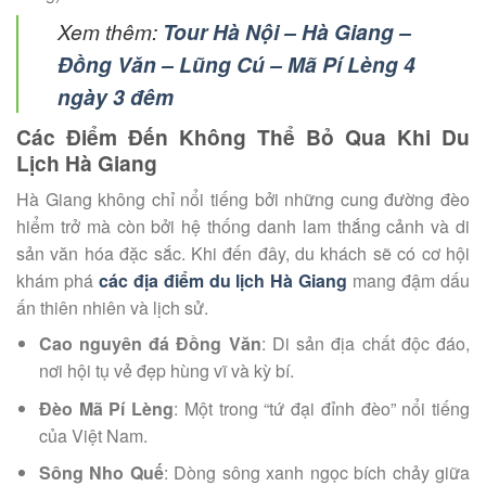
Xem thêm:
Tour Hà Nội – Hà Giang –
Đồng Văn – Lũng Cú – Mã Pí Lèng 4
ngày 3 đêm
Các Điểm Đến Không Thể Bỏ Qua Khi Du
Lịch Hà Giang
Hà Giang không chỉ nổi tiếng bởi những cung đường đèo
hiểm trở mà còn bởi hệ thống danh lam thắng cảnh và di
sản văn hóa đặc sắc. Khi đến đây, du khách sẽ có cơ hội
khám phá
các địa điểm du lịch Hà Giang
mang đậm dấu
ấn thiên nhiên và lịch sử.
Cao nguyên đá Đồng Văn
: Di sản địa chất độc đáo,
nơi hội tụ vẻ đẹp hùng vĩ và kỳ bí.
Đèo Mã Pí Lèng
: Một trong “tứ đại đỉnh đèo” nổi tiếng
của Việt Nam.
Sông Nho Quế
: Dòng sông xanh ngọc bích chảy giữa