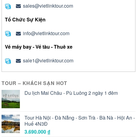
sales@vietlinktour.com
Tổ Chức Sự Kiện
info@vietlinktour.com
Vé máy bay - Vé tàu - Thuê xe
sale1@vietlinktour.com
TOUR – KHÁCH SẠN HOT
Du lịch Mai Châu - Pù Luông 2 ngày 1 đêm
Tour Hà Nội - Đà Nẵng - Sơn Trà - Bà Nà - Hội An -
Huế 4N3Đ
3.690.000
₫