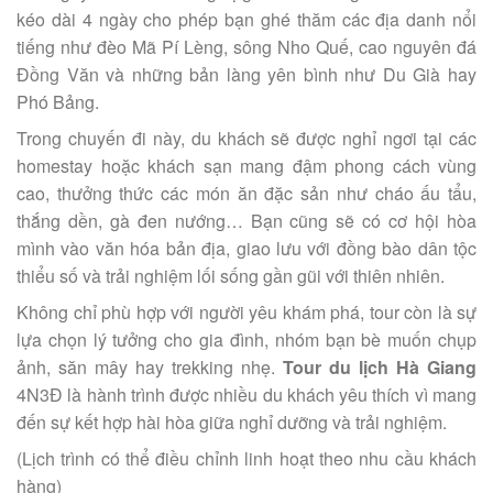
kéo dài 4 ngày cho phép bạn ghé thăm các địa danh nổi
tiếng như đèo Mã Pí Lèng, sông Nho Quế, cao nguyên đá
Đồng Văn và những bản làng yên bình như Du Già hay
Phó Bảng.
Trong chuyến đi này, du khách sẽ được nghỉ ngơi tại các
homestay hoặc khách sạn mang đậm phong cách vùng
cao, thưởng thức các món ăn đặc sản như cháo ấu tẩu,
thắng dền, gà đen nướng… Bạn cũng sẽ có cơ hội hòa
mình vào văn hóa bản địa, giao lưu với đồng bào dân tộc
thiểu số và trải nghiệm lối sống gần gũi với thiên nhiên.
Không chỉ phù hợp với người yêu khám phá, tour còn là sự
lựa chọn lý tưởng cho gia đình, nhóm bạn bè muốn chụp
ảnh, săn mây hay trekking nhẹ.
Tour du lịch Hà Giang
4N3Đ là hành trình được nhiều du khách yêu thích vì mang
đến sự kết hợp hài hòa giữa nghỉ dưỡng và trải nghiệm.
(Lịch trình có thể điều chỉnh linh hoạt theo nhu cầu khách
hàng)