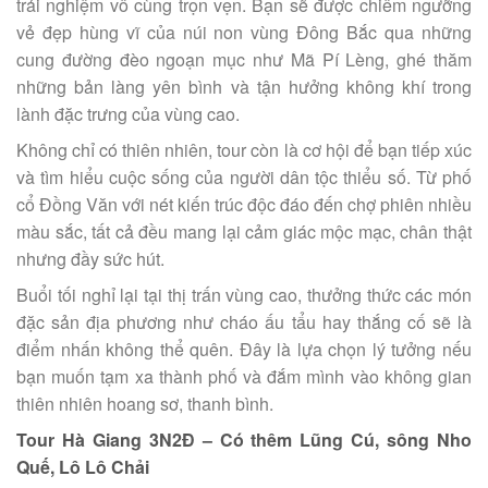
trải nghiệm vô cùng trọn vẹn. Bạn sẽ được chiêm ngưỡng
vẻ đẹp hùng vĩ của núi non vùng Đông Bắc qua những
cung đường đèo ngoạn mục như Mã Pí Lèng, ghé thăm
những bản làng yên bình và tận hưởng không khí trong
lành đặc trưng của vùng cao.
Không chỉ có thiên nhiên, tour còn là cơ hội để bạn tiếp xúc
và tìm hiểu cuộc sống của người dân tộc thiểu số. Từ phố
cổ Đồng Văn với nét kiến trúc độc đáo đến chợ phiên nhiều
màu sắc, tất cả đều mang lại cảm giác mộc mạc, chân thật
nhưng đầy sức hút.
Buổi tối nghỉ lại tại thị trấn vùng cao, thưởng thức các món
đặc sản địa phương như cháo ấu tẩu hay thắng cố sẽ là
điểm nhấn không thể quên. Đây là lựa chọn lý tưởng nếu
bạn muốn tạm xa thành phố và đắm mình vào không gian
thiên nhiên hoang sơ, thanh bình.
Tour Hà Giang 3N2Đ – Có thêm Lũng Cú, sông Nho
Quế, Lô Lô Chải