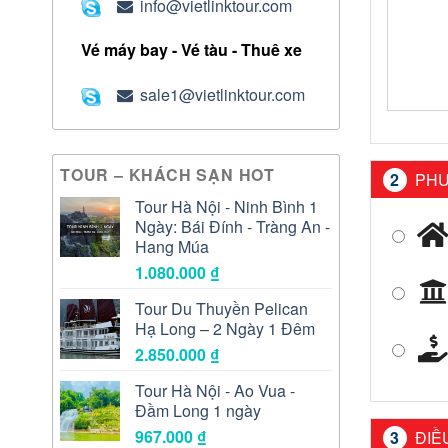
info@vietlinktour.com
Vé máy bay - Vé tàu - Thuê xe
sale1@vietlinktour.com
TOUR – KHÁCH SẠN HOT
2
PHƯ
Tour Hà Nội - Ninh Bình 1
Ngày: Bái Đính - Tràng An -
Hang Múa
1.080.000
₫
Tour Du Thuyền Pelican
Hạ Long – 2 Ngày 1 Đêm
2.850.000
₫
Tour Hà Nội - Ao Vua -
Đầm Long 1 ngày
967.000
₫
3
ĐIỀ