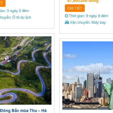
67,900,000
đồng
ẾT
CHI TIẾT
gian: 3 ngày 2 đêm
Thời gian: 9 ngày 8 đêm
huyển: Ô tô du lịch
Vận chuyển: Máy bay
h Đông Bắc mùa Thu – Hà