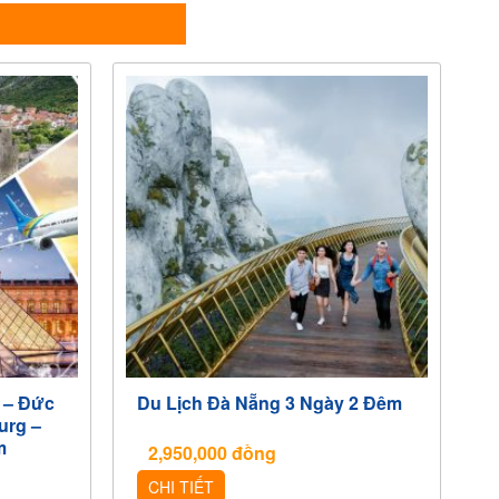
 – Đức
Du Lịch Đà Nẵng 3 Ngày 2 Đêm
urg –
m
2,950,000
đồng
CHI TIẾT