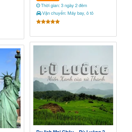
Thời gian: 3 ngày 2 đêm
Vận chuyển: Máy bay, ô tô
Được xếp
hạng
5.00
5 sao
Du lịch Mai Châu – Pù Luông 2