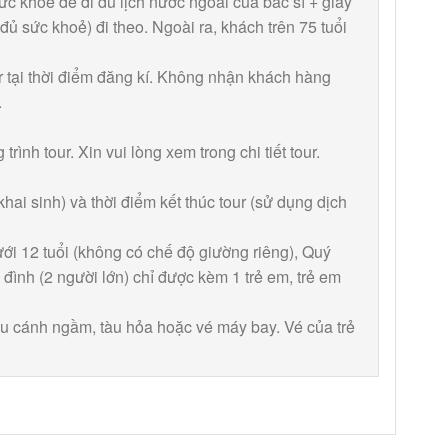
ức khoẻ để đi du lịch nước ngoài của bác sĩ + giấy
đủ sức khoẻ) đi theo. Ngoài ra, khách trên 75 tuổi
 tại thời điểm đăng kí. Không nhận khách hàng
.
rình tour. Xin vui lòng xem trong chi tiết tour.
khai sinh) và thời điểm kết thúc tour (sử dụng dịch
ưới 12 tuổi (không có chế độ giường riêng), Quý
đình (2 người lớn) chỉ được kèm 1 trẻ em, trẻ em
àu cánh ngầm, tàu hỏa hoặc vé máy bay. Vé của trẻ