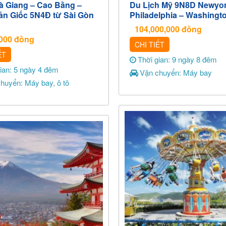
Hà Giang – Cao Bằng –
Du Lịch Mỹ 9N8D Newyor
ản Giốc 5N4Đ từ Sài Gòn
Philadelphia – Washingt
104,000,000
đồng
,000
đồng
CHI TIẾT
ẾT
Thời gian: 9 ngày 8 đêm
gian: 5 ngày 4 đêm
Vận chuyển: Máy bay
huyển: Máy bay, ô tô