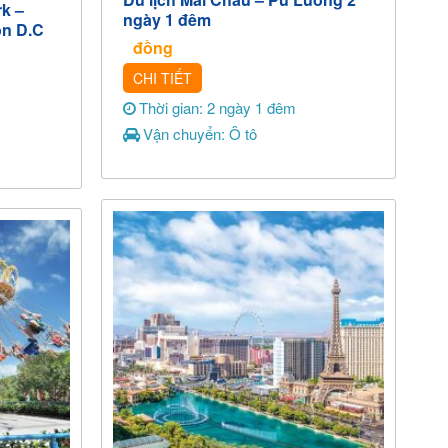
k –
ngày 1 đêm
on D.C
đồng
CHI TIẾT
Thời gian: 2 ngày 1 đêm
Vận chuyển: Ô tô