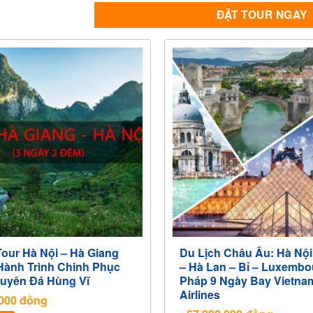
ĐẶT TOUR NGAY
Tour Hà Nội – Hà Giang
Du Lịch Châu Âu: Hà Nội
Hành Trình Chinh Phục
– Hà Lan – Bỉ – Luxembo
uyên Đá Hùng Vĩ
Pháp 9 Ngày Bay Vietna
Airlines
,000
đồng