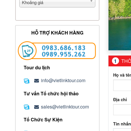
Khoảng giá
HỖ TRỢ KHÁCH HÀNG
1
THÔ
Tour du lịch
Họ và tê
info@vietlinktour.com
Tư vấn Tổ chức hội thảo
Địa chỉ
sales@vietlinktour.com
Tổ Chức Sự Kiện
Tin nhắn