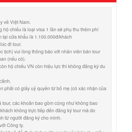
ày về Việt Nam.
hộ chiếu là loại visa 1 lần sẽ phụ thu thêm phí
m tại cửa khẩu là 1.100.000đ/khách
úc đi tour.
tịch) vui lòng thông báo với nhân viên bán tour
uan (nếu có).
 còn hộ chiếu VN còn hiệu lực thì không đăng ký du
 cảnh.
ền phải có giấy uỷ quyền từ bố mẹ (có xác nhận của
giá tour, các khoản bao gồm cũng như không bao
 khách không trực tiếp đến đăng ký tour mà do
nh từ người đăng ký cho mình.
với Công ty.