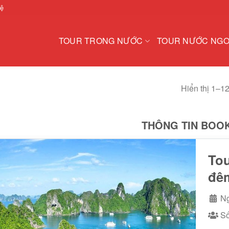
hệ
TOUR TRONG NƯỚC
TOUR NƯỚC NGO
Hiển thị 1–1
THÔNG TIN BOO
Tou
đê
Ng
Số