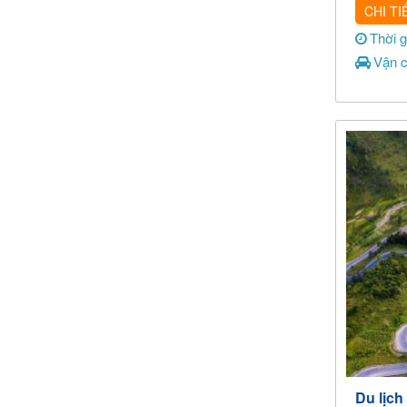
CHI TI
Thời 
Vận c
Du lịc