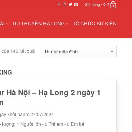
Giỏ hàng /
0
₫
0
ÀI
DU THUYỀN HẠ LONG
TỔ CHỨC SỰ KIỆN
2 của 146 kết quả
KING
r Hà Nội – Hạ Long 2 ngày 1
m
ày khởi hành: 27/07/2024
 lượng:
1
Người lớn
-
0
Trẻ em
-
0
Em bé