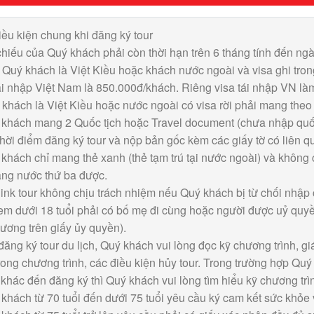
ều kiện chung khi đăng ký tour
hiếu của Quý khách phải còn thời hạn trên 6 tháng tính đến ng
Quý khách là Việt Kiều hoặc khách nước ngoài và visa ghi trong 
ái nhập Việt Nam là 850.000đ/khách. Riêng visa tái nhập VN là
khách là Việt Kiều hoặc nước ngoài có visa rời phải mang theo l
khách mang 2 Quốc tịch hoặc Travel document (chưa nhập quốc 
hời điểm đăng ký tour và nộp bản gốc kèm các giấy tờ có liên q
khách chỉ mang thẻ xanh (thẻ tạm trú tại nước ngoài) và không
ang nước thứ ba được.
link tour không chịu trách nhiệm nếu Quý khách bị từ chối nhập
em dưới 18 tuổi phải có bố mẹ đi cùng hoặc người được uỷ quy
ương trên giấy ủy quyền).
đăng ký tour du lịch, Quý khách vui lòng đọc kỹ chương trình, 
ong chương trình, các điều kiện hủy tour. Trong trường hợp Quý
khác đến đăng ký thì Quý khách vui lòng tìm hiểu kỹ chương trì
khách từ 70 tuổi đến dưới 75 tuổi yêu cầu ký cam kết sức khỏe 