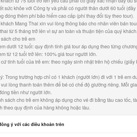
khách từ 75 tuổi trở lên yêu cầu phải có giấy xác nhận đầy đủ s
t sức khỏe với Công ty và phải có người thân dưới 60 tuổi (đầy 
ng đóng thêm phí bảo hiểm cao cấp (phí thay đổi tùy theo tour).
khách Mang Thai xin vui lòng thông báo cho nhân viên bán tour
hai từ 5 tháng trở lên vì sự an toàn và thuận tiện của quý khách
 sách cho trẻ em
em dưới 12 tuổi: quy định tính giá tour áp dụng theo từng chương t
em từ 12 tuổi trở lên: 100% giá tour người lớn.
cứ tính tuổi của trẻ em: theo ngày sinh nhật trên hộ chiếu (giấy 
ý: Trong trường hợp chỉ có 1 khách (người lớn) đi với 1 trẻ em d
vui lòng thanh toán thêm để bé có chế độ giường riêng. Mỗi gia 
đóng tiền như người lớn.
h sách cho trẻ em không áp dụng cho vé đi bằng tàu cao tốc, t
h theo quy định của hàng không hoặc tàu.
đồng ý với các điều khoản trên