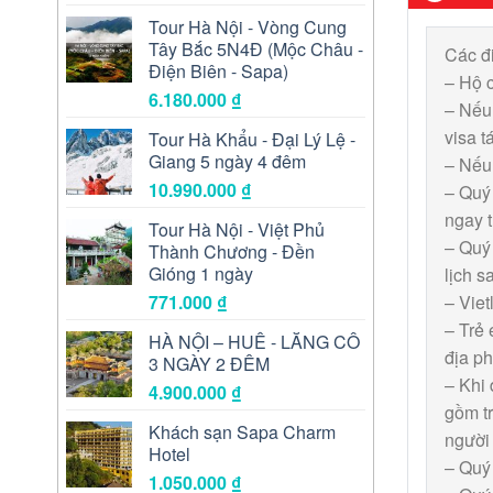
Tour Hà Nội - Vòng Cung
Tây Bắc 5N4Đ (Mộc Châu -
Các đi
Điện Biên - Sapa)
– Hộ c
6.180.000
₫
– Nếu 
visa t
Tour Hà Khẩu - Đại Lý Lệ -
Giang 5 ngày 4 đêm
– Nếu 
10.990.000
₫
– Quý 
ngay t
Tour Hà Nội - Việt Phủ
– Quý 
Thành Chương - Đền
Gióng 1 ngày
lịch s
771.000
₫
– Viet
– Trẻ 
HÀ NỘI – HUẾ - LĂNG CÔ
địa ph
3 NGÀY 2 ĐÊM
– Khi 
4.900.000
₫
gồm tr
Khách sạn Sapa Charm
người 
Hotel
– Quý 
1.050.000
₫