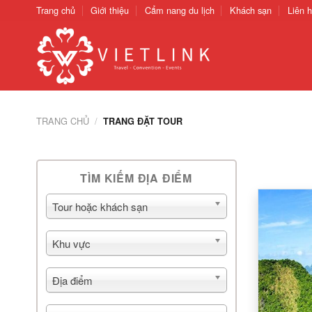
Chuyển
Trang chủ
Giới thiệu
Cẩm nang du lịch
Khách sạn
Liên 
đến
nội
dung
TRANG CHỦ
/
TRANG ĐẶT TOUR
TÌM KIẾM ĐỊA ĐIỂM
Tour hoặc khách sạn
Khu vực
Địa điểm