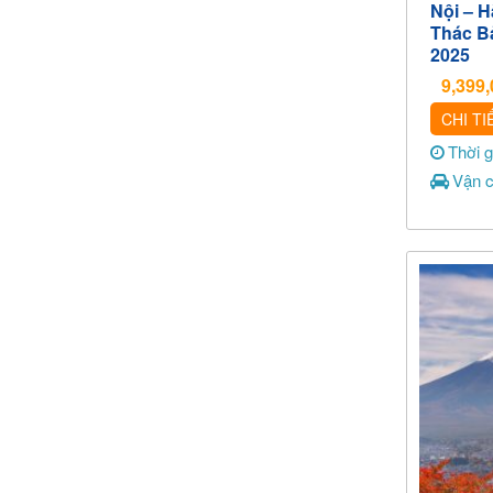
Nội – 
Thác B
2025
9,399
CHI TI
Thời 
Vận c