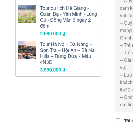
– Quý 
Tour du lịch Hà Giang -
cam kế
Quản Bạ - Yên Minh - Lũng
vui lò
Cú - Đồng Văn 3 ngày 2
– Quý 
đêm
mang t
2.680.000
₫
Chính
Tour Hà Nội - Đà Nẵng –
– Trẻ 
Sơn Trà – Hội An – Bà Nà
– Trẻ 
Hills – Rừng Dừa 7 Mẫu
– Căn 
4N3Đ
vụ)
3.590.000
₫
– Lưu 
khách 
thứ 2 
– Chín
em tín
Tôi 