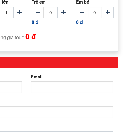
 lớn
Trẻ em
Em bé
0 đ
0 đ
0 đ
ng giá tour:
Email