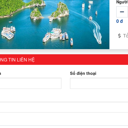
Người
0 đ
Tổ
NG TIN LIÊN HỆ
n
Số điện thoại