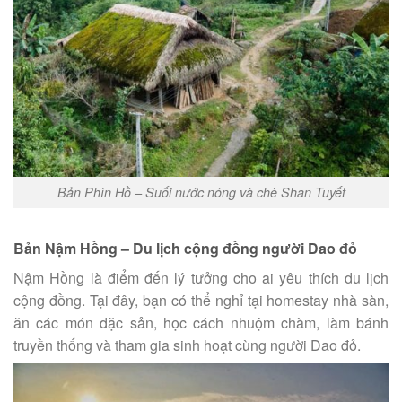
Bản Phìn Hồ – Suối nước nóng và chè Shan Tuyết
Bản Nậm Hồng – Du lịch cộng đồng người Dao đỏ
Nậm Hồng là điểm đến lý tưởng cho ai yêu thích du lịch
cộng đồng. Tại đây, bạn có thể nghỉ tại homestay nhà sàn,
ăn các món đặc sản, học cách nhuộm chàm, làm bánh
truyền thống và tham gia sinh hoạt cùng người Dao đỏ.