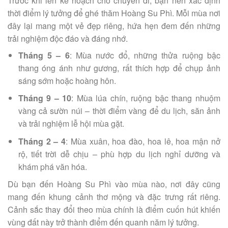
Trước khi lên kế hoạch cho chuyến đi, bạn nên xác định
thời điểm lý tưởng để ghé thăm Hoàng Su Phì. Mỗi mùa nơi
đây lại mang một vẻ đẹp riêng, hứa hẹn đem đến những
trải nghiệm độc đáo và đáng nhớ.
Tháng 5 – 6
: Mùa nước đổ, những thửa ruộng bậc
thang óng ánh như gương, rất thích hợp để chụp ảnh
sáng sớm hoặc hoàng hôn.
Tháng 9 – 10
: Mùa lúa chín, ruộng bậc thang nhuộm
vàng cả sườn núi – thời điểm vàng để du lịch, săn ảnh
và trải nghiệm lễ hội mùa gặt.
Tháng 2 – 4
: Mùa xuân, hoa đào, hoa lê, hoa mận nở
rộ, tiết trời dễ chịu – phù hợp du lịch nghỉ dưỡng và
khám phá văn hóa.
Dù bạn đến Hoàng Su Phì vào mùa nào, nơi đây cũng
mang đến khung cảnh thơ mộng và đặc trưng rất riêng.
Cảnh sắc thay đổi theo mùa chính là điểm cuốn hút khiến
vùng đất này trở thành điểm đến quanh năm lý tưởng.