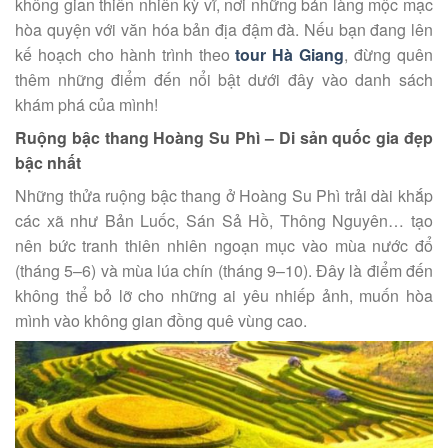
không gian thiên nhiên kỳ vĩ, nơi những bản làng mộc mạc
hòa quyện với văn hóa bản địa đậm đà. Nếu bạn đang lên
kế hoạch cho hành trình theo
tour Hà Giang
, đừng quên
thêm những điểm đến nổi bật dưới đây vào danh sách
khám phá của mình!
Ruộng bậc thang Hoàng Su Phì – Di sản quốc gia đẹp
bậc nhất
Những thửa ruộng bậc thang ở Hoàng Su Phì trải dài khắp
các xã như Bản Luốc, Sán Sả Hồ, Thông Nguyên… tạo
nên bức tranh thiên nhiên ngoạn mục vào mùa nước đổ
(tháng 5–6) và mùa lúa chín (tháng 9–10). Đây là điểm đến
không thể bỏ lỡ cho những ai yêu nhiếp ảnh, muốn hòa
mình vào không gian đồng quê vùng cao.